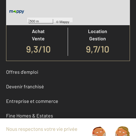
Votre agence est notée
500 m
©
Mappy
Achat
Location
Vente
Gestion
9,3
/
10
9,7/10
Offres d'emploi
Devenir franchisé
Entreprise et commerce
Fine Homes & Estates
À propos