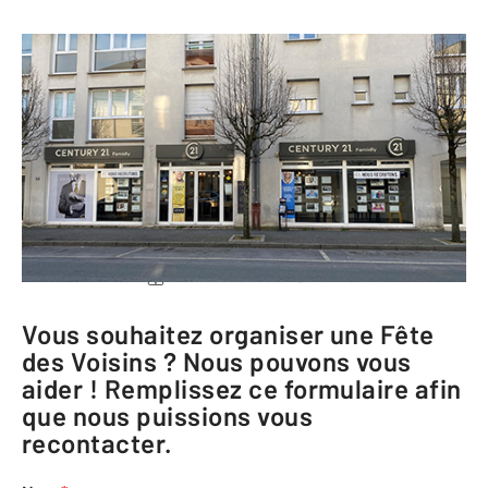
CENTURY 21 Famidly
35 avenue du Général de Gaulle
77340 PONTAULT COMBAULT
Me rendre à l'agence
Téléphoner à l'agence
Vous souhaitez organiser une Fête
des Voisins ? Nous pouvons vous
aider ! Remplissez ce formulaire afin
que nous puissions vous
recontacter.