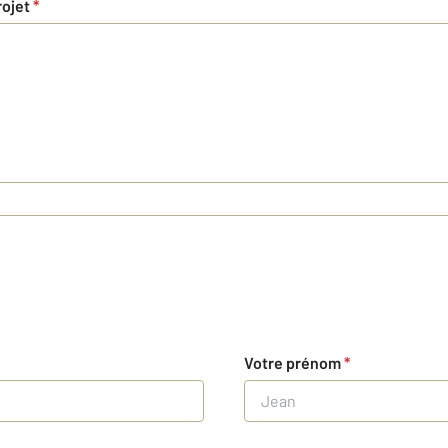
rojet
*
Votre prénom
*