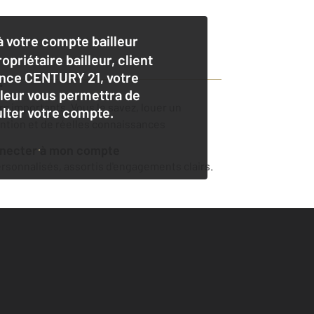
 votre compte bailleur
opriétaire bailleur, client
nce CENTURY 21, votre
?
lleur vous permettra de
ers importants. Vous le savez, louer un
lter votre compte.
ention et de réelles connaissances
nnecter à mon compte
sonnalisés, assortis d'engagements clairs.