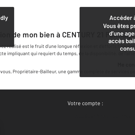
dly
Accéder à
Vous êtes pr
d’une age
tion de mon bien à
CENTURY 21 Famidly
accès bai
 réalisé est le fruit d'une longue réflexion et d'efforts financi
consu
 impliquant qui requiert du temps, de la disponibilité, de l'att
Me co
ous, Propriétaire-Bailleur, une gamme complète de services per
Votre compte :
Accéder à mon compte