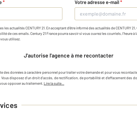
ne
*
Votre adresse e-mail
*
es les actualités CENTURY 21. En acceptant d'être informé des actualités de CENTURY 21, vo
ilité de ces emails. Century 21 France pourra savoir si vous ouvrez les courriels, l'heure à l
vous utilisez.
J'autorise l'agence à me recontacter
cte des données à caractère personnel
pour traiter votre demande et pour vous recontacte
. Vous disposez d'un droit d'accès, de rectification, de portabilité et d'effacement des
vous opposer au traitement.
Lire la suite...
vices