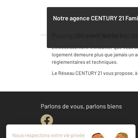
Notre agence
CENTURY 21 Fami
Pourquoi confier la loca
Découvrir l'agence
L'investissement immobilier que vous avez
logement demeure plus que jamais un acte
règlementaires et techniques.
Le Réseau CENTURY 21 vous propose, à v
Parlons de vous, parlons biens