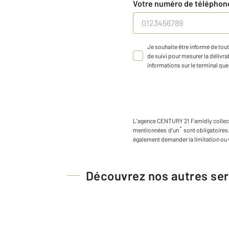
Votre numéro de télépho
Je souhaite être informé de tout
de suivi pour mesurer la délivrab
informations sur le terminal que 
L'agence
CENTURY 21 Famidly
colle
*
mentionnées d'un
sont obligatoires
également demander la limitation ou 
Découvrez nos autres ser