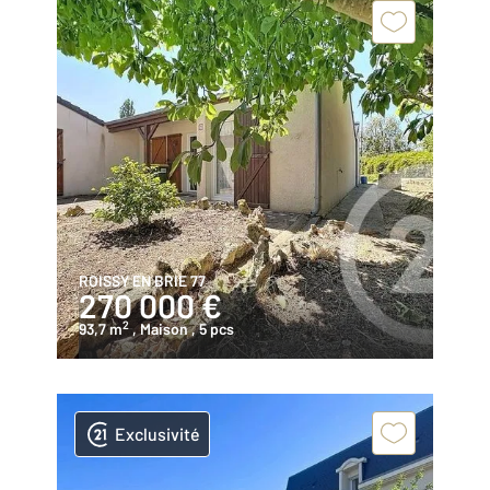
ROISSY EN BRIE 77
270 000 €
2
93,7 m
, Maison
, 5 pcs
Exclusivité