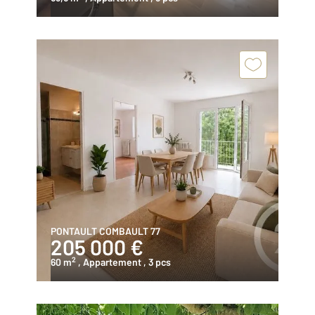
PONTAULT COMBAULT 77
205 000 €
2
60 m
, Appartement
, 3 pcs