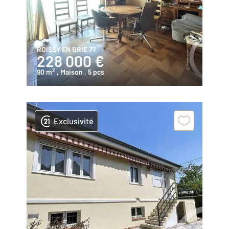
ROISSY EN BRIE 77
228 000 €
2
90 m
, Maison
, 5 pcs
Exclusivité