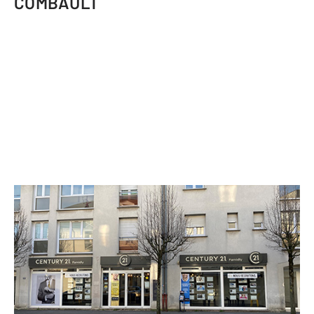
COMBAULT
CENTURY 21 Famidly
35 avenue du Général de Gaulle
PONTAULT COMBAULT - 77340
Envoyer un message