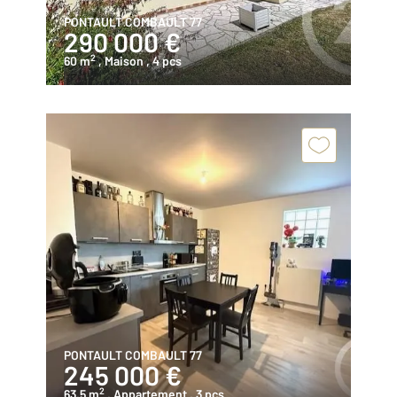
PONTAULT COMBAULT 77
290 000 €
2
60 m
, Maison
, 4 pcs
PONTAULT COMBAULT 77
245 000 €
2
63,5 m
, Appartement
, 3 pcs