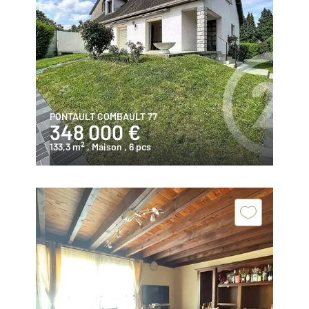
PONTAULT COMBAULT 77
348 000 €
2
133,3 m
, Maison
, 6 pcs